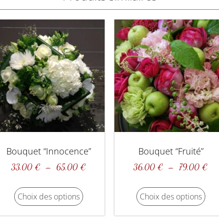
Bouquet “Innocence”
Bouquet “fruité”
33,00
€
–
65,00
€
36,00
€
–
79,00
€
Choix des options
Choix des options