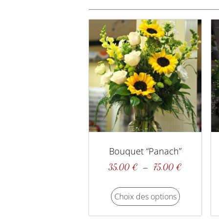
Bouquet “panach”
35,00
€
–
75,00
€
Choix des options