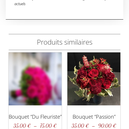
actuels
Produits similaires
Bouquet “Du Fleuriste”
Bouquet “Passion”
35,00
€
–
75,00
€
35,00
€
–
90,00
€