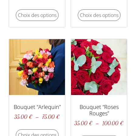
Choix des options
Choix des options
Bouquet “Arlequin”
Bouquet “roses
Rouges”
35,00
€
–
75,00
€
35,00
€
–
100,00
€
Choix des options