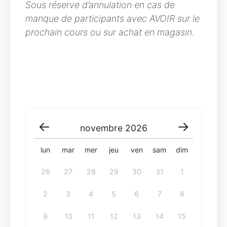
Sous réserve d’annulation en cas de
manque de participants avec AVOIR sur le
prochain cours ou sur achat en magasin.
novembre
2026
lun
mar
mer
jeu
ven
sam
dim
26
27
28
29
30
31
1
2
3
4
5
6
7
8
9
10
11
12
13
14
15